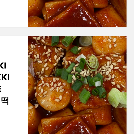
KI
KI
E
 떡