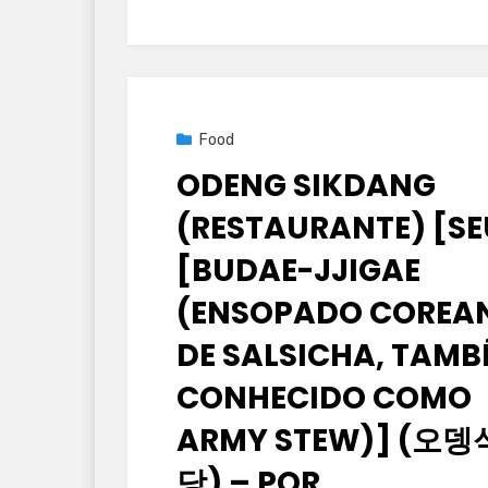
Posted
2025년 09월 25일
Food
on
ODENG SIKDANG
(RESTAURANTE) [SE
[BUDAE-JJIGAE
(ENSOPADO COREA
DE SALSICHA, TAM
CONHECIDO COMO
ARMY STEW)] (오뎅
당) – POR