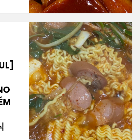
UL]
NO
BÉM
식