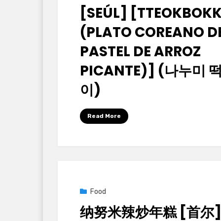
[SEÚL] [TTEOKBOKK
(PLATO COREANO D
PASTEL DE ARROZ
PICANTE)] (나누미 
이)
by
Korean Baton (大韓民國木棒)
Read More
Posted
2025년 09월 29일
Food
on
纳努米辣炒年糕 [首尔