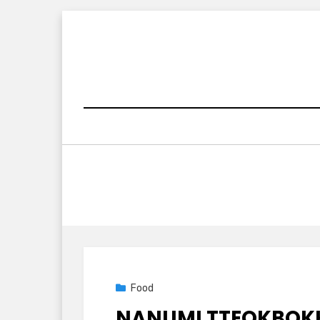
Skip
to
content
Posted
2025년 09월 29일
Food
on
NANUMI TTEOKBOK