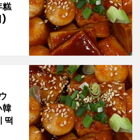
年糕
)
ウ
い韓
 떡