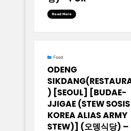
by
Korean Baton (大韓民國木棒)
Read More
Posted
2025년 09월 25일
Food
on
ODENG
SIKDANG(RESTAUR
) [SEOUL] [BUDAE-
JJIGAE (STEW SOSIS
KOREA ALIAS ARMY
STEW)] (오뎅식당) –