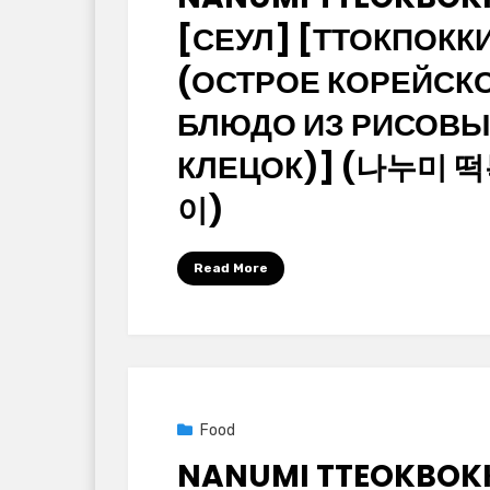
[СЕУЛ] [ТТОКПОКК
(ОСТРОЕ КОРЕЙСК
БЛЮДО ИЗ РИСОВЫ
КЛЕЦОК)] (나누미 
이)
by
Korean Baton (大韓民國木棒)
Read More
Posted
2025년 09월 29일
Food
on
NANUMI TTEOKBOK