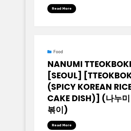
by
Korean Baton (大韓民國木棒)
Read More
Posted
2025년 09월 26일
Food
on
NANUMI TTEOKBOK
[SEOUL] [TTEOKBOK
(SPICY KOREAN RIC
CAKE DISH)] (나누미
볶이)
by
Korean Baton (大韓民國木棒)
Read More