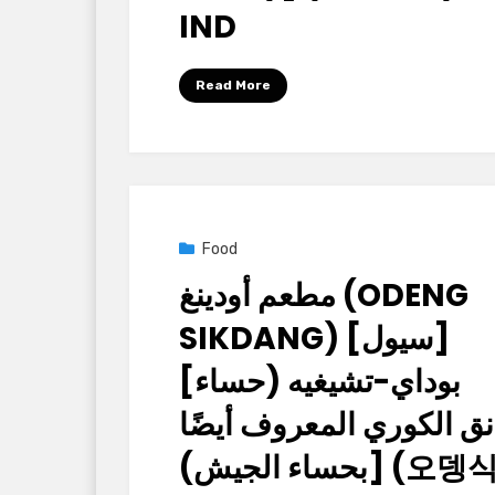
IND
by
Korean Baton (大韓民國木棒)
Read More
Posted
2025년 09월 25일
Food
on
مطعم أودينغ (ODENG
SIKDANG) [سيول]
[بوداي-تشيغيه (حساء
انق الكوري المعروف أيضًا
بحساء الجيش)] 