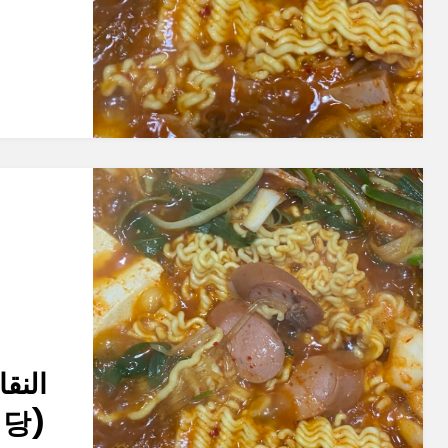
النق
(오뎅식당)