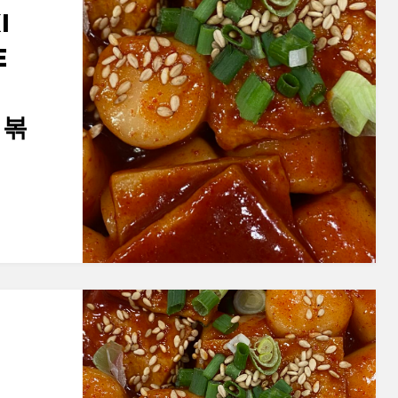
I
E
떡볶
]