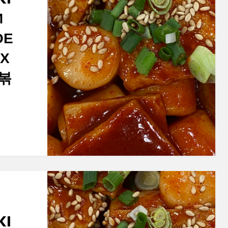
И
ОЕ
Х
떡볶
KI