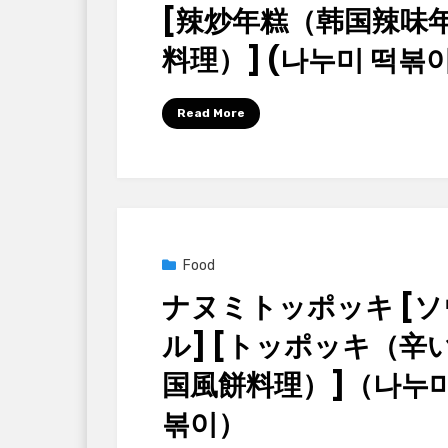
[辣炒年糕（韩国辣味
料理）] (나누미 떡볶이
by
Korean Baton (大韓民國木棒)
Read More
Posted
2025년 09월 26일
Food
on
ナヌミトッポッキ [ソ
ル] [トッポッキ（辛
国風餅料理）]（나누미
볶이）